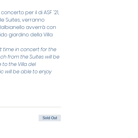
n concerto per il 
di ASF '21, 
le Suites, verranno 
l Balbianello avverrà con 
ido giardino della Villa 
rst time in concert for the 
ch from the Suites will be 
to the Villa del 
c will be able to enjoy 
Sold Out