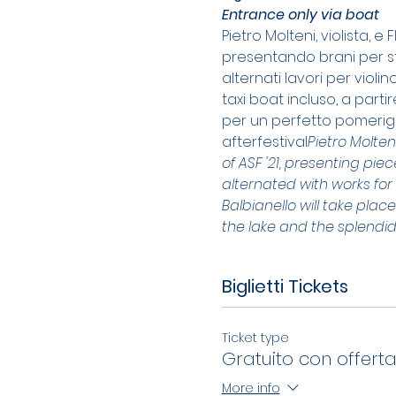
Entrance only via boat
Pietro Molteni, violista, e
presentando brani per str
alternati lavori per violin
taxi boat incluso, a partir
per un perfetto pomerig
afterfestival
Pietro Molteni
of ASF '21, presenting pie
alternated with works for 
Balbianello will take plac
the lake and the splendid
Biglietti Tickets
Ticket type
Gratuito con offerta
More info