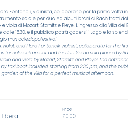
 Flora Fontanelli, violinista, collaborano per la prima volta i
umento solo e per duo. Ad alcuni brani di Bach tratti dal
o e viola di Mozart, Stamitz e Pleyel. L'ingresso alla Villa de
e dalle 15.30, e il pubblico potrà godersi il Lago e lo splend
gio musicale.
dopofestival 
, violist, and Flora Fontanelli, violinist, collaborate for the fi
ces for solo instrument and for duo. Some solo pieces by Ba
violin and viola by Mozart, Stamitz and Pleyel. The entrance 
e by taxi boat included, starting from 3.30 pm, and the publi
 garden of the Villa for a perfect musical afternoon.
Price
 libera
£0.00