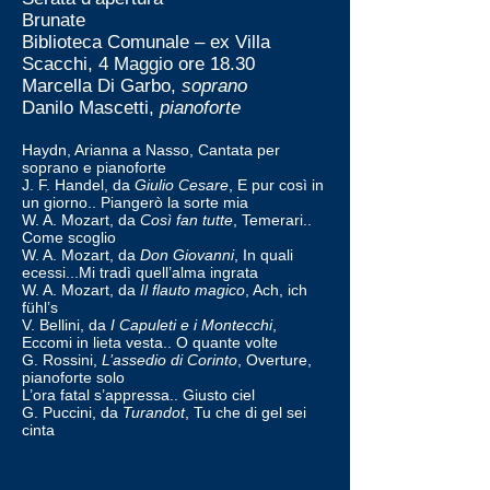
Brunate
Biblioteca Comunale – ex Villa
Scacchi, 4 Maggio ore 18.30
Marcella Di Garbo,
soprano
Danilo Mascetti,
pianoforte
Haydn, Arianna a Nasso, Cantata per
soprano e pianoforte
J. F. Handel, da
Giulio Cesare
, E pur così in
un giorno.. Piangerò la sorte mia
W. A. Mozart, da
Così fan tutte
, Temerari..
Come scoglio
W. A. Mozart, da
Don Giovanni
, In quali
ecessi...Mi tradì quell’alma ingrata
W. A. Mozart, da
Il flauto magico
, Ach, ich
fühl’s
V. Bellini, da
I Capuleti e i Montecchi
,
Eccomi in lieta vesta.. O quante volte
G. Rossini,
L’assedio di Corinto
, Overture,
pianoforte solo
L’ora fatal s’appressa.. Giusto ciel
G. Puccini, da
Turandot
, Tu che di gel sei
cinta