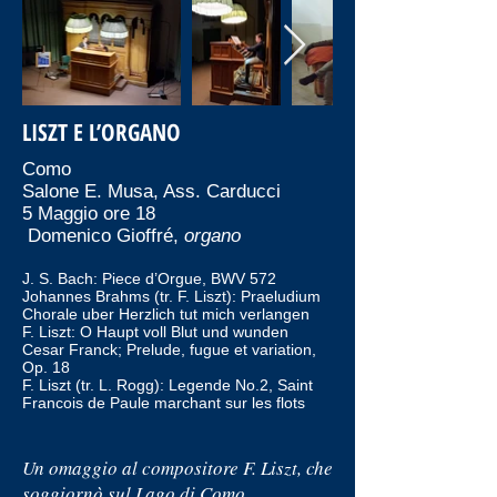
LISZT E L’ORGANO
Como
Salone E. Musa, Ass. Carducci
5 Maggio ore 18
Domenico Gioffré,
organo
J. S. Bach: Piece d’Orgue, BWV 572
Johannes Brahms (tr. F. Liszt): Praeludium
Chorale uber Herzlich tut mich verlangen
F. Liszt: O Haupt voll Blut und wunden
Cesar Franck; Prelude, fugue et variation,
Op. 18
F. Liszt (tr. L. Rogg): Legende No.2, Saint
Francois de Paule marchant sur les flots
Un omaggio al compositore F. Liszt, che
soggiornò sul Lago di Como,