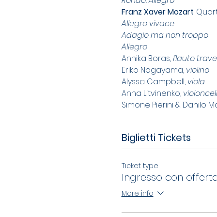
Rondò. Allegro
Franz Xaver Mozart
: Quar
Allegro vivace
Adagio ma non troppo
Allegro
Annika Boras, 
flauto trave
Eriko Nagayama, 
violino
Alyssa Campbell, 
viola
Anna Litvinenko, 
violoncel
Simone Pierini & Danilo Ma
Biglietti Tickets
Ticket type
Ingresso con offerta
More info