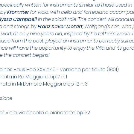
pecifically written for instruments similar to those used in t
by 
Krommer
 for viola, with cello and fortepiano accompan
lyssa Campbell
 in the soloist role. The concert will conc
o and strings by 
Franz Xaver Mozart
, Wolfgang's son, who 
rk at only nine years old, inspired by his father's works. Th
music from the past, played on instruments perfectly suite
ce will have the opportunity to enjoy the Villa and its gar
e the concert begins!
 kleines Haus Hob XXVIa:45 - versione per flauto (1801)
onata in Re Maggiore op. 7 n. 1
onata in Mi Bemolle Maggiore op. 12 n. 3
sione
er viola, violoncello e pianoforte op. 32