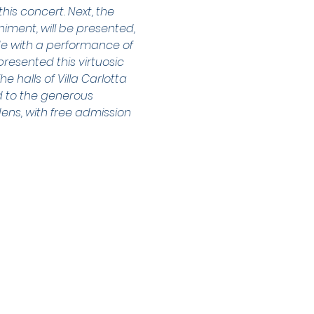
his concert. Next, the 
iment, will be presented, 
lude with a performance of 
presented this virtuosic 
e halls of Villa Carlotta 
d to the generous 
dens, with free admission 