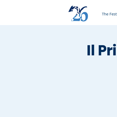
The Fest
Il P