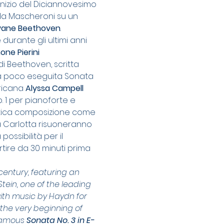
inizio del Diciannovesimo 
da Mascheroni su un 
vane Beethoven
. 
 durante gli ultimi anni 
one Pierini
di Beethoven, scritta 
la poco eseguita Sonata 
ricana 
Alyssa Campell
. 1 per pianoforte e 
istica composizione come 
lla Carlotta risuoneranno 
ossibilità per il 
artire da 30 minuti prima 
century, featuring an 
ein, one of the leading 
with music by Haydn for 
the very beginning of 
 famous 
Sonata No. 3 in E-