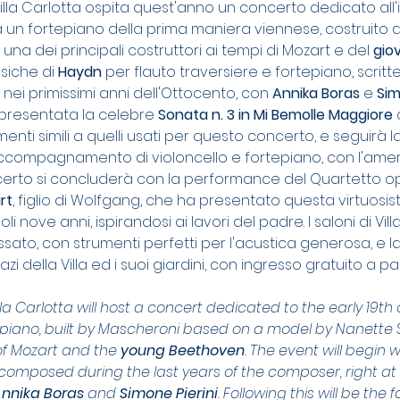
illa Carlotta ospita quest'anno un concerto dedicato all'
 un fortepiano della prima maniera viennese, costruito 
una dei principali costruttori ai tempi di Mozart e del 
gio
siche di
 Haydn
 per flauto traversiere e fortepiano, scritte
nei primissimi anni dell'Ottocento, con 
Annika Boras
 e 
Sim
 presentata la celebre
 Sonata n. 3 in Mi Bemolle Maggiore
 
nti simili a quelli usati per questo concerto, e seguirà 
accompagnamento di violoncello e fortepiano, con l'ame
concerto si concluderà con la performance del Quartetto op
rt
, figlio di Wolfgang, che ha presentato questa virtuos
i nove anni, ispirandosi ai lavori del padre. I saloni di Vi
ato, con strumenti perfetti per l'acustica generosa, e la p
azi della Villa ed i suoi giardini, con ingresso gratuito a p
lla Carlotta will host a concert dedicated to the early 19th 
epiano, built by Mascheroni based on a model by Nanette St
of Mozart and the 
young Beethoven
. The event will begin 
composed during the last years of the composer, right at 
Annika Boras
 and 
Simone Pierini
. Following this will be the