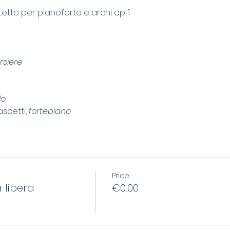
tetto per pianoforte e archi op. 1
rsiere
lo
scetti, 
fortepiano
Price
 libera
€0.00