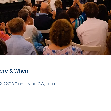
here & When
 2, 22016 Tremezzina CO, Italia
t