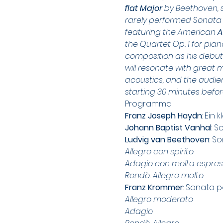
flat Major
 by Beethoven, s
rarely performed Sonata 
featuring the American 
A
the Quartet Op. 1 for pian
composition as his debut wo
will resonate with great 
acoustics, and the audien
starting 30 minutes befor
Programma
Franz Joseph Haydn
: Ein
Johann Baptist Vanhal
: S
Ludvig van Beethoven
: S
Allegro con spirito
Adagio con molta espres
Rondò. Allegro molto
Franz Krommer
: Sonata p
Allegro moderato
Adagio