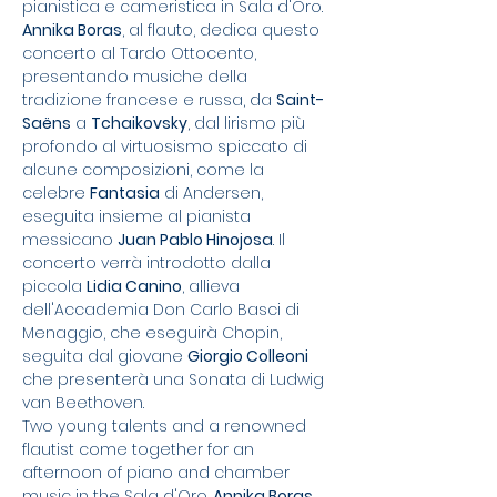
pianistica e cameristica in Sala d'Oro. 
Annika Boras
, al flauto, dedica questo 
concerto al Tardo Ottocento, 
presentando musiche della 
tradizione francese e russa, da 
Saint-
Saëns
 a 
Tchaikovsky
, dal lirismo più 
profondo al virtuosismo spiccato di 
alcune composizioni, come la 
celebre 
Fantasia
 di Andersen, 
eseguita insieme al pianista 
messicano 
Juan Pablo Hinojosa
. Il 
concerto verrà introdotto dalla 
piccola 
Lidia Canino
, allieva 
dell'Accademia Don Carlo Basci di 
Menaggio, che eseguirà Chopin, 
seguita dal giovane 
Giorgio Colleoni
che presenterà una Sonata di Ludwig 
van Beethoven.
Two young talents and a renowned 
flautist come together for an 
afternoon of piano and chamber 
music in the Sala d'Oro. 
Annika Boras
, 