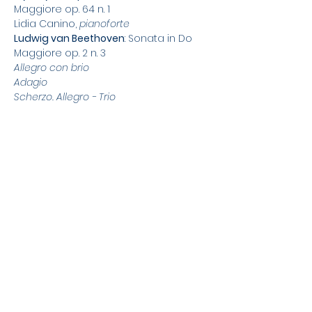
Maggiore op. 64 n. 1
Lidia Canino, 
pianoforte
Ludwig van Beethoven
: Sonata in Do 
Maggiore op. 2 n. 3 
Allegro con brio 
Adagio 
Scherzo. Allegro - Trio
Allegro assai 
Giorgio Colleoni, 
pianoforte
Joachim Andersen: 
Fantasia nazionale 
svedese op. 59
Pëtr Il'ič Tchaikovsky
: Aria di Lensky da 
Eugene Onegin (trascr. L. Auer)
Louis Ganne: 
Andante et Scherzo
Camille Saint-Saëns: 
Romanza op. 37
Annika Boras,
 flauto
Juan Pablo Hinojosa & Danilo Mascetti,
pianoforte
Biglietti Tickets