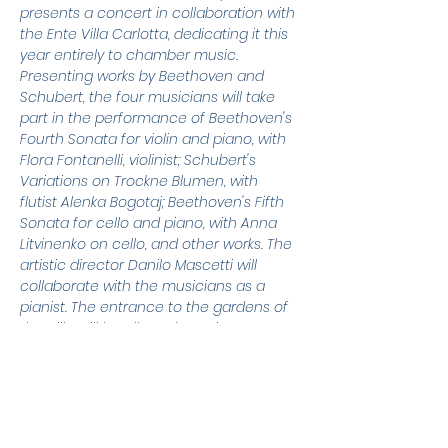
presents a concert in collaboration with 
the Ente Villa Carlotta, dedicating it this 
year entirely to chamber music. 
Presenting works by Beethoven and 
Schubert, the four musicians will take 
part in the performance of Beethoven's 
Fourth Sonata for violin and piano, with 
Flora Fontanelli, violinist; Schubert's 
Variations on Trockne Blumen, with 
flutist Alenka Bogotaj; Beethoven's Fifth 
Sonata for cello and piano, with Anna 
Litvinenko on cello, and other works. The 
artistic director Danilo Mascetti will 
collaborate with the musicians as a 
pianist. The entrance to the gardens of 
the Villa will be allowed 30 minutes 
before the start of the event, to be able 
to enjoy a perfect musical afternoon at 
Villa Carlotta.