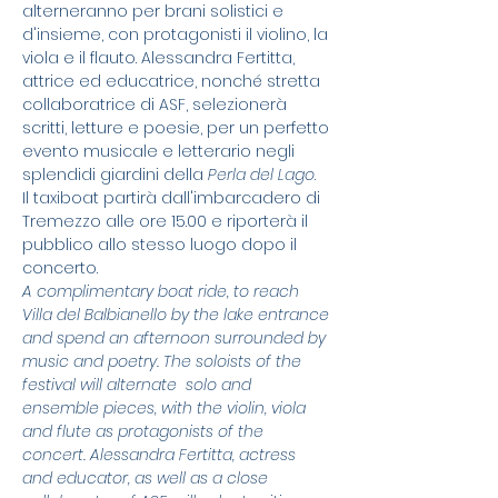
alterneranno per brani solistici e 
d'insieme, con protagonisti il violino, la 
viola e il flauto. Alessandra Fertitta, 
attrice ed educatrice, nonché stretta 
collaboratrice di ASF, selezionerà 
scritti, letture e poesie, per un perfetto 
evento musicale e letterario negli 
splendidi giardini della 
Perla del Lago
.
Il taxiboat partirà dall'imbarcadero di 
Tremezzo alle ore 15.00 e riporterà il 
pubblico allo stesso luogo dopo il 
concerto.
A complimentary boat ride, to reach 
Villa del Balbianello by the lake entrance 
and spend an afternoon surrounded by 
music and poetry. The soloists of the 
festival will alternate  solo and 
ensemble pieces, with the violin, viola 
and flute as protagonists of the 
concert. Alessandra Fertitta, actress 
and educator, as well as a close 