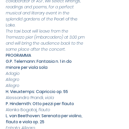
collaborator of ASF, will select writings, 
readings and poems, for a perfect 
musical and literary event in the 
splendid gardens of the 
Pearl of the 
Lake.
The taxi boat will leave from the 
Tremezzo pier (imbarcadero) at 3.00 pm 
and will bring the audience back to the 
same place after the concert.
PROGRAMMA
G.P. Telemann: Fantasia n. 1 in do 
minore per viola sola
Adagio
Allegro
Allegro
H. Vieuxtemps: Capriccio op. 55
Alessandro Prandi, 
viola
P. Hindemith: Otto pezzi per flauto
Alenka Bogataj, 
flauto
L. van Beethoven: Serenata per violino, 
flauto e viola op. 25 
Entrata. Allegro 